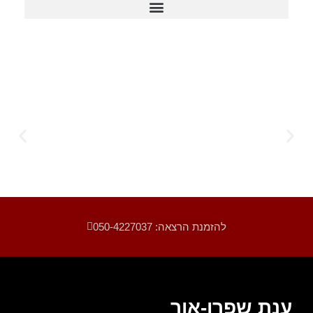
"את נוגעת בדרכך המיוחדת בתבונה
להזמנת הרצאה: 050-4227037
וברגישות. הותרת אותנו משתאים."
ענת שפרן-אור