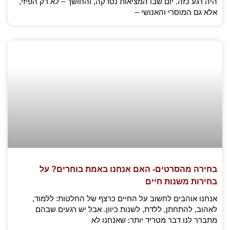
היה רגע כזה. יום שבו המציאות נסדקה, והחושך – לא רק הפיזי,
אלא גם המוסרי והאנושי –
בחירה מהסרטים- האם אנחנו באמת בוחרים? על
בחירות משנות חיים
אנחנו אוהבים לחשוב על החיים כרצף של החלטות: ללמוד,
לאהוב, להתחתן, ללדת, לשנות כיוון. אבל יש רגעים שבהם
מתברר לנו דבר מטריד יותר: שאנחנו לא