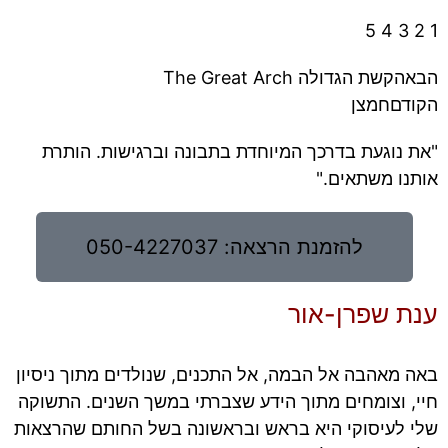
5
4
3
2
1
הבא
הקשת הגדולה The Great Arch
הקודם
חמצן
"את נוגעת בדרכך המיוחדת בתבונה וברגישות. הותרת
"ה
אותנו משתאים."
פי
להזמנת הרצאה: 050-4227037
ענת שפרן-אור
באה מאהבה אל הבמה, אל התכנים, שנולדים מתוך ניסיון
חיי, וצומחים מתוך הידע שצברתי במשך השנים. התשוקה
שלי לעיסוקי היא בראש ובראשונה בשל החותם שהרצאות