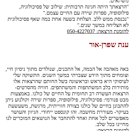
משתאים."
"הרצאתך היתה חגיגה תרבותית: שילוב של פסיכולוגיה,
פילוסופיה, ספרות שירה עם החיים עצמם."
"נכנסת ממש ללב. הצלחת בשעה אחת במה שאף פסיכולוגית
לא הצליחה במשך שנים."
להזמנת הרצאה: 050-4227037
ענת שפרן-אור
באה מאהבה אל הבמה, אל התכנים, שנולדים מתוך ניסיון חיי,
וצומחים מתוך הידע שצברתי במשך השנים. התשוקה שלי
לעיסוקי היא בראש ובראשונה בשל החותם שהרצאות אלו
מותירות בלב המשתתפות והמשתתפים. חוויה מהסרטים-
הרצאות העשרה רב תחומית על החיים של כולנו. באמצעות
מבט פנורמי: פסיכולוגיה, פילוסופיה, ספרות שירה וקולנוע ניתן
להתבונן בחיים של כולנו בצורה חווייתית, מרגשת, משעשעת
בעיקר- מעוררת מחשבה. זהו קונספט ייחודי. הגיוון והעושר
מאפשרים לכל אחת ואחד להתחבר אל הנושאים המוכרים לנו
מחיינו בכל שלב.
להזמנת הרצאה:
050-422-7037