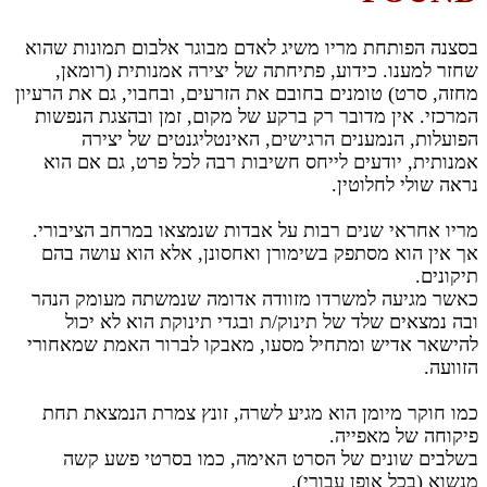
בסצנה הפותחת מריו משיג לאדם מבוגר אלבום תמונות שהוא
שחזר למענו. כידוע, פתיחתה של יצירה אמנותית (רומאן,
מחזה, סרט) טומנים בחובם את הזרעים, ובחבוי, גם את הרעיון
המרכזי. אין מדובר רק ברקע של מקום, זמן ובהצגת הנפשות
הפועלות, הנמענים הרגישים, האינטליגנטים של יצירה
אמנותית, יודעים לייחס חשיבות רבה לכל פרט, גם אם הוא
נראה שולי לחלוטין.
מריו אחראי שנים רבות על אבדות שנמצאו במרחב הציבורי.
אך אין הוא מסתפק בשימורן ואחסונן, אלא הוא עושה בהם
תיקונים.
כאשר מגיעה למשרדו מזוודה אדומה שנמשתה מעומק הנהר
ובה נמצאים שלד של תינוק/ת ובגדי תינוקת הוא לא יכול
להישאר אדיש ומתחיל מסעו, מאבקו לברור האמת שמאחורי
הזוועה.
כמו חוקר מיומן הוא מגיע לשרה, זונץ צמרת הנמצאת תחת
פיקוחה של מאפייה.
בשלבים שונים של הסרט האימה, כמו בסרטי פשע קשה
מנשוא (בכל אופן עבורי).