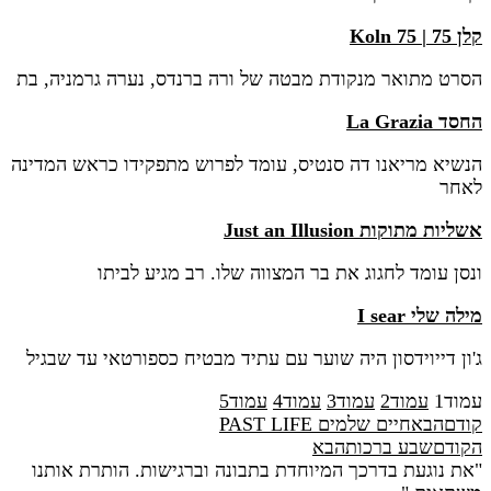
קלן 75 | Koln 75
הסרט מתואר מנקודת מבטה של ורה ברנדס, נערה גרמניה, בת
החסד La Grazia
הנשיא מריאנו דה סנטיס, עומד לפרוש מתפקידו כראש המדינה
לאחר
אשליות מתוקות Just an Illusion
ונסן עומד לחגוג את בר המצווה שלו. רב מגיע לביתו
מילה שלי I sear
ג'ון דייוידסון היה שוער עם עתיד מבטיח כספורטאי עד שבגיל
עמוד
1
עמוד
2
עמוד
3
עמוד
4
עמוד
5
קודם
הבא
חיים שלמים PAST LIFE
הקודם
שבע ברכות
הבא
"את נוגעת בדרכך המיוחדת בתבונה וברגישות. הותרת אותנו